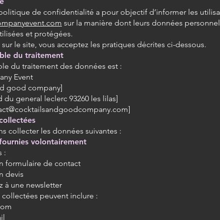
e
olitique de confidentialité a pour objectif d’informer les utilisa
mpanyevent.com
sur la manière dont leurs données personnel
tilisées et protégées.
sur le site, vous acceptez les pratiques décrites ci-dessous.
ble du traitement
le du traitement des données est :
ny Event
and good company]
 du general leclerc 93260 les lilas]
ntact@cocktailsandgoodcompany.com]
collectées
 collecter les données suivantes :
fournies volontairement
 :
n formulaire de contact
 devis
z à une newsletter
collectées peuvent inclure :
nom
il