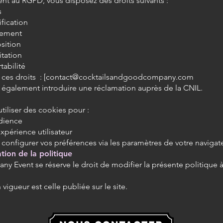
 au RGPD, vous disposez des droits suivants :
s
ification
cement
sition
itation
tabilité
ces droits : [
contact@cocktailsandgoodcompany.com
également introduire une réclamation auprès de la CNIL.
utiliser des cookies pour :
dience
xpérience utilisateur
configurer vos préférences via les paramètres de votre navigate
tion de la politique
 Event se réserve le droit de modifier la présente politique à
 vigueur est celle publiée sur le site.