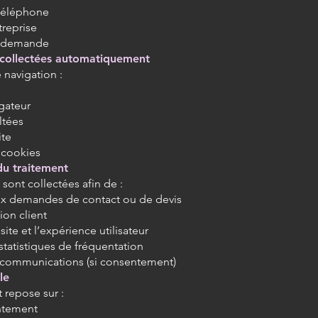
téléphone
reprise
 demande
collectées automatiquement
 navigation :
gateur
ltées
ite
 cookies
 du traitement
sont collectées afin de :
x demandes de contact ou de devis
tion client
site et l’expérience utilisateur
statistiques de fréquentation
 communications (si consentement)
le
 repose sur :
ntement