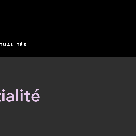
tualités
ialité