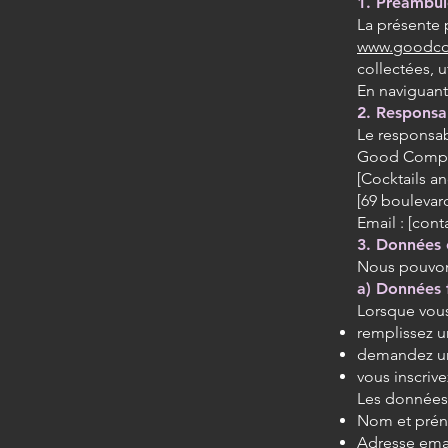
1. Préambul
La présente p
www.goodco
collectées, u
En naviguant 
2. Responsa
Le responsab
Good Compa
[Cocktails 
[69 boulevard
Email : [co
3. Données 
Nous pouvons
a) Données 
Lorsque vous
remplissez u
demandez un
vous inscrive
Les données 
Nom et pré
Adresse ema