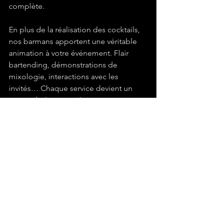
complète.
En plus de la réalisation des cocktails, 
nos barmans apportent une véritable 
animation à votre événement. Flair 
bartending, démonstrations de 
mixologie, interactions avec les 
invités… Chaque service devient un 
spectacle à part entière.
Nos bars mobiles GoodCompanyEvent 
sont entièrement équipés et 
autonomes. Nous fournissons tout le 
matériel nécessaire : verrerie adaptée, 
ustensiles professionnels, stations de 
préparation et décoration thématique 
selon votre choix.
Nos prestations s’adaptent aussi aux 