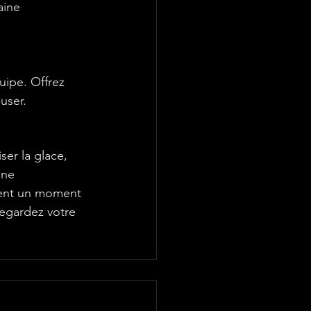
aine 
uipe. Offrez 
user.
er la glace, 
ine 
ment un moment 
regardez votre 