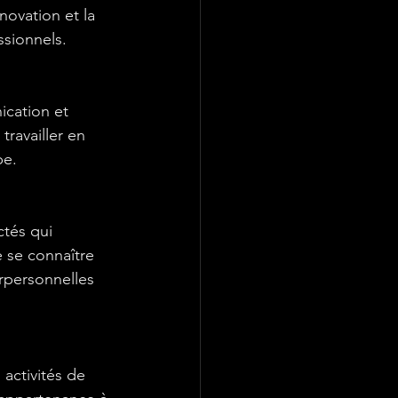
novation et la 
sionnels.
cation et 
ravailler en 
pe.
tés qui 
e se connaître 
rpersonnelles 
activités de 