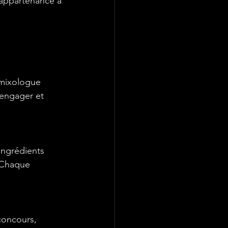
'appartenance à 
 mixologue 
 engager et 
ingrédients 
. Chaque 
concours, 