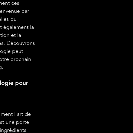
ment ces 
ienvenue par 
lles du 
t également la 
ion et la 
pes. Découvrons 
ogie peut 
otre prochain 
g.
logie pour 
ment l'art de 
st une porte 
ingrédients 