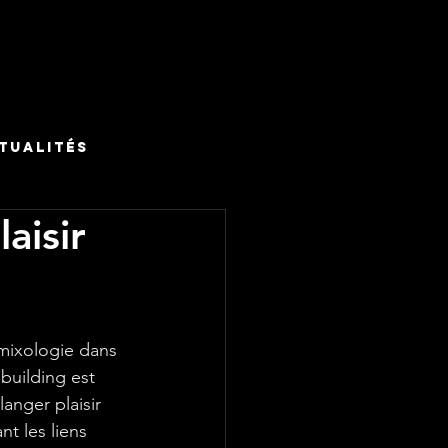
tualités
aisir
mixologie dans 
building est 
anger plaisir 
nt les liens 