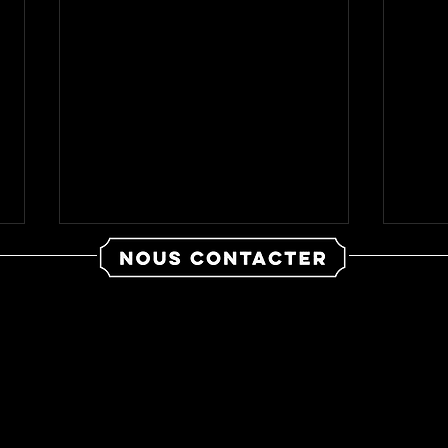
mpany©
c de Hauteclocque
contact
Cocktail dinatoire pour
Team
votre entreprise, avec Good
mixo